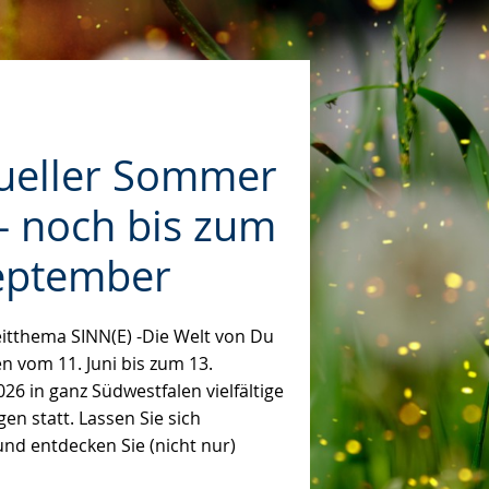
tueller Sommer
g.
- noch bis zum
ache
eptember
itthema SINN(E) -Die Welt von Du
en vom 11. Juni bis zum 13.
6 in ganz Südwestfalen vielfältige
en statt. Lassen Sie sich
und entdecken Sie (nicht nur)