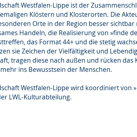
dschaft Westfalen-Lippe ist der Zusammensch
emaligen Klöstern und Klosterorten. Die Akte
esonderen Orte in der Region besser sichtba
mes Handeln, die Realisierung von »finde dei
sttreffen, das Format 44+ und die stetig wach
n sie Zeichen der Vielfältigkeit und Lebendig
aft, tragen diese nach außen und rücken das 
r mehr ins Bewusstsein der Menschen.
dschaft Westfalen-Lippe wird koordiniert von »
der LWL-Kulturabteilung.