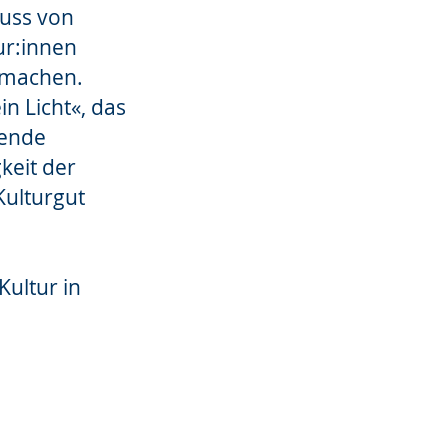
luss von
ur:innen
r machen.
n Licht«, das
sende
keit der
Kulturgut
Kultur in