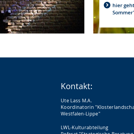
hier geht
Sommer"
Kontakt:
Ute Lass M.A.
Koordinatorin "Klosterlandscha
Westfalen-Lippe"
LWL-Kulturabteilung