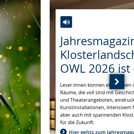
Zur
Aktiviere
Ein
Jahresmagazi
Leichten
Audio-
Video
Sprache
Unterstützung.
in
Klosterlandsc
wechseln.
Deutscher
Gebärdensprache
OWL 2026 ist 
wird
angezeigt.
Leser:innen können eintauchen in
Nächs
Räume, die voll sind mit Geschic
Ansich
und Theaterangeboten, eindruck
(
Kunstinstallationen, intensivem
von
aber auch mit spannenden Klos
)
für die Zukunft.
Hier gehts zum Jahresmaga