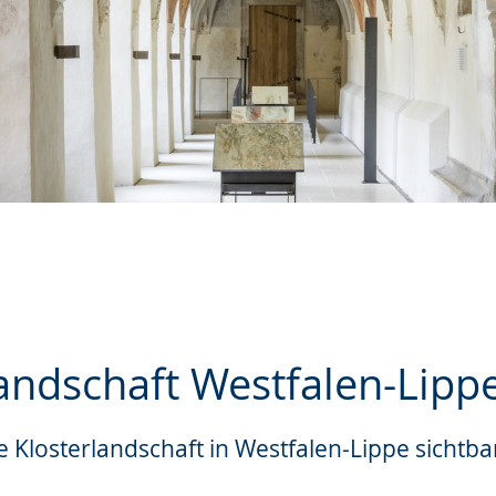
landschaft Westfalen-Lipp
 Klosterlandschaft in Westfalen-Lippe sichtba
e