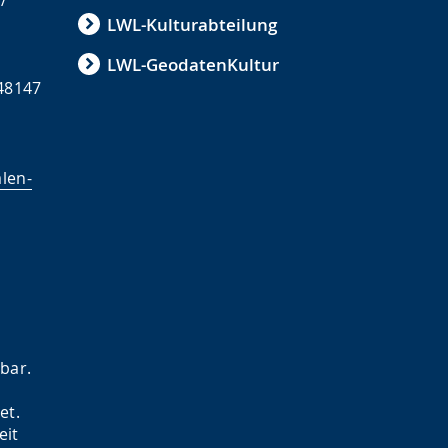
/
LWL-Kulturabteilung
LWL-GeodatenKultur
 48147
alen-
hbar.
et.
eit