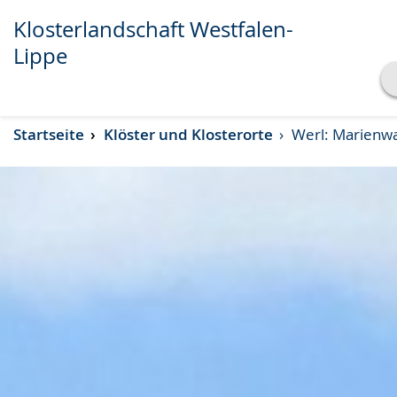
Klosterlandschaft Westfalen-
Lippe
Transkript anzeigen
Startseite
Klöster und Klosterorte
Werl: Marienwal
Abspielen
Pausieren