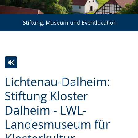
Stiftung, Museum und Eventlocation
Zur
Aktiviere
Ein
Lichtenau-Dalheim:
Leichten
Audio-
Video
Sprache
Unterstützung.
in
Stiftung Kloster
wechseln.
Deutscher
Dalheim - LWL-
Gebärdensprache
wird
Landesmuseum für
angezeigt.