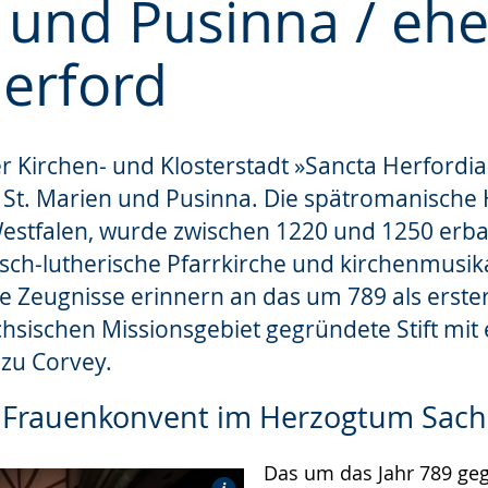
 und Pusinna / eh
e
Herford
 Kirchen- und Klosterstadt »Sancta Herfordia«
St. Marien und Pusinna. Die spätromanische 
Westfalen, wurde zwischen 1220 und 1250 erbaut
sch-lutherische Pfarrkirche und kirchenmusik
e Zeugnisse erinnern an das um 789 als erste
hsischen Missionsgebiet gegründete Stift mit
zu Corvey.
e Frauenkonvent im Herzogtum Sac
Das um das Jahr 789 geg