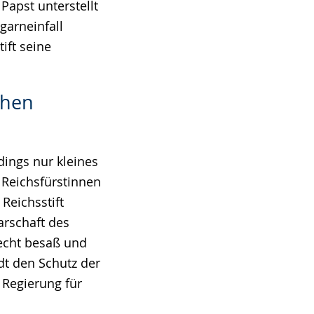
Papst unterstellt
garneinfall
ift seine
chen
dings nur kleines
 Reichsfürstinnen
Reichsstift
arschaft des
recht besaß und
dt den Schutz der
 Regierung für