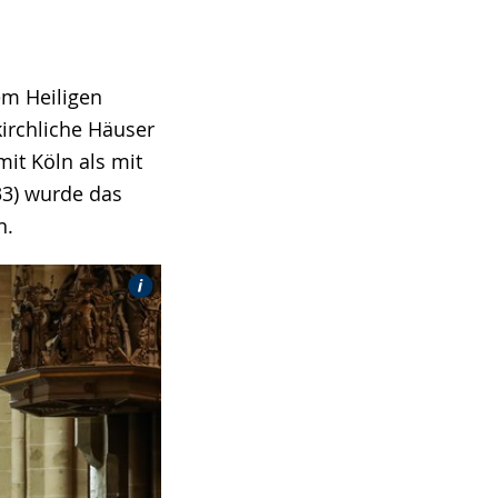
em Heiligen
kirchliche Häuser
mit Köln als mit
33) wurde das
n.