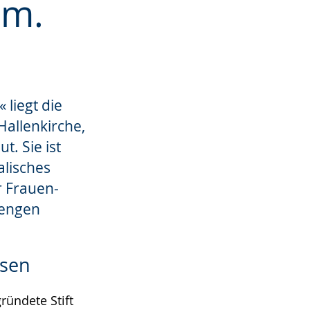
em.
 liegt die
Hallenkirche,
. Sie ist
alisches
r Frauen-
 engen
hsen
ründete Stift