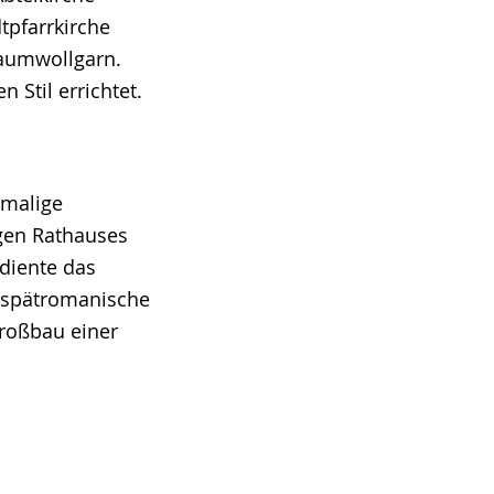
tpfarrkirche
Baumwollgarn.
 Stil errichtet.
emalige
igen Rathauses
 diente das
ie spätromanische
Großbau einer