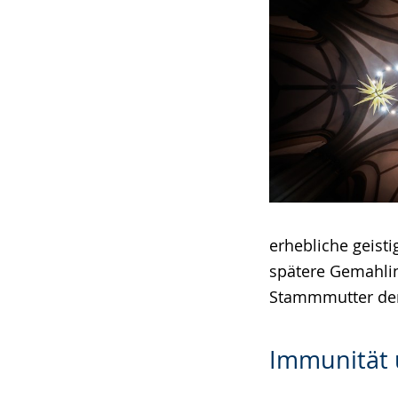
erhebliche geist
spätere Gemahlin
Stammmutter der 
Immunität 