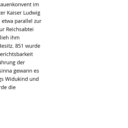
Frauenkonvent im
er Kaiser Ludwig
twa parallel zur
ur Reichsabtei
rlieh ihm
esitz. 851 wurde
erichtsbarkeit
führung der
usinna gewann es
ogs Widukind und
rde die