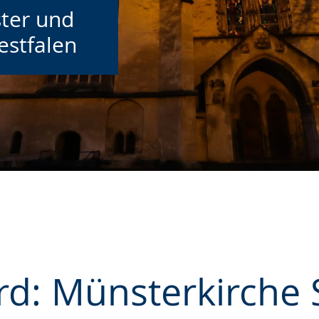
ter und
estfalen
rd: Münsterkirche S