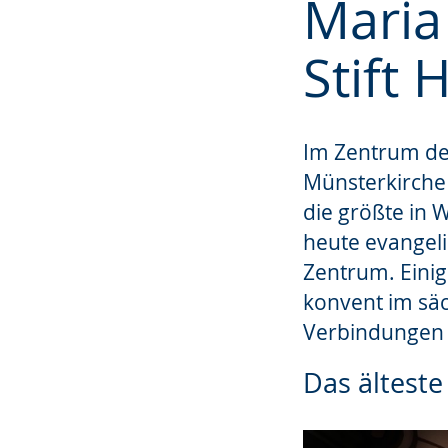
Maria
wechseln.
Deutscher
Gebärdensprach
Stift 
wird
angezeigt.
Im Zentrum der
Münsterkirche 
die größte in 
heute evangeli
Zentrum. Einig
konvent im säc
Verbindungen 
Das ältest