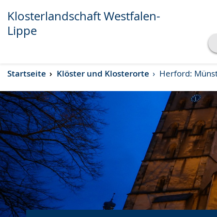
Klosterlandschaft Westfalen-
Lippe
Transkript anzeigen
Startseite
Klöster und Klosterorte
Herford: Münste
Abspielen
Pausieren