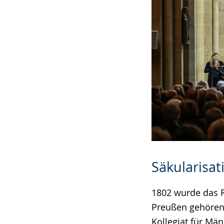
Säkularisat
1802 wurde das R
Preußen gehörend
Kollegiat für Mä