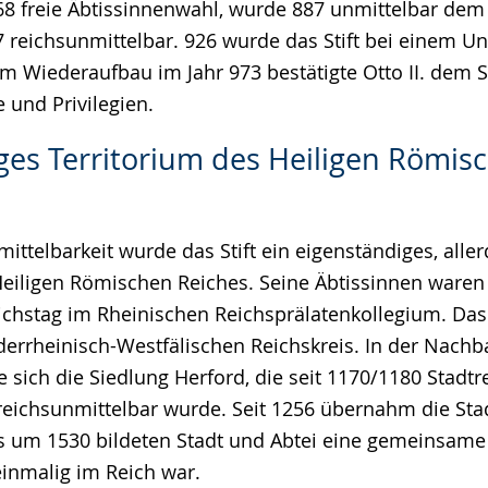
68 freie Äbtissinnenwahl, wurde 887 unmittelbar dem 
7 reichsunmittelbar. 926 wurde das Stift bei einem Un
m Wiederaufbau im Jahr 973 bestätigte Otto II. dem St
 und Privilegien.
ges Territorium des Heiligen Römis
ittelbarkeit wurde das Stift ein eigenständiges, aller
Heiligen Römischen Reiches. Seine Äbtissinnen waren
chstag im Rheinischen Reichsprälatenkollegium. Das 
errheinisch-Westfälischen Reichskreis. In der Nachb
te sich die Siedlung Herford, die seit 1170/1180 Stadt
 reichsunmittelbar wurde. Seit 1256 übernahm die Sta
is um 1530 bildeten Stadt und Abtei eine gemeinsame
einmalig im Reich war.