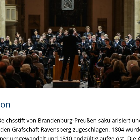
ion
eichsstift von Brandenburg-Preußen säkularisiert un
en Grafschaft Ravensberg zugeschlagen. 1804 wurde d
nner umgewandelt und 1810 endgültig aufgelöst. Die A