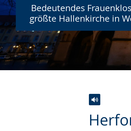
Bedeutendes Frauenklos
größte Hallenkirche in W
Zur
Aktiviere
Ein
Herfo
Leichten
Audio-
Video
Sprache
Unterstützung.
in