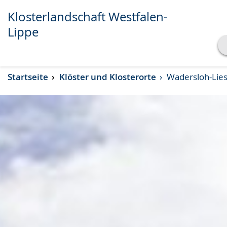
Klosterlandschaft Westfalen-
Lippe
Transkript anzeigen
Startseite
Klöster und Klosterorte
Wadersloh-Lies
Abspielen
Pausieren