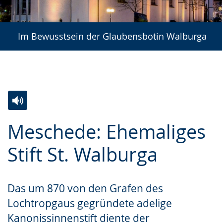
Im Bewusstsein der Glaubensbotin Walburga
Zur
Aktiviere
Ein
Meschede: Ehemaliges
Leichten
Audio-
Video
Sprache
Unterstützung.
in
Stift St. Walburga
wechseln.
Deutscher
Gebärdensprache
Das um 870 von den Grafen des
wird
Lochtropgaus gegründete adelige
angezeigt.
Kanonissinnenstift diente der