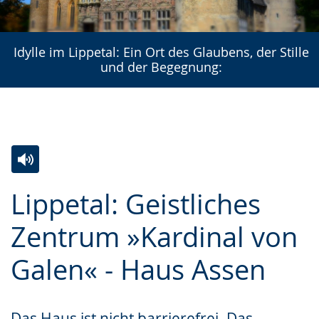
Idylle im Lippetal: Ein Ort des Glaubens, der Stille
und der Begegnung:
Zur
Aktiviere
Ein
Lippetal: Geistliches
Leichten
Audio-
Video
Sprache
Unterstützung.
in
Zentrum »Kardinal von
wechseln.
Deutscher
Galen« - Haus Assen
Gebärdensprache
wird
angezeigt.
Das Haus ist nicht barrierefrei. Das