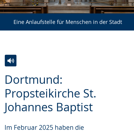
Eine Anlaufstelle für Menschen in der Stadt
Zur
Aktiviere
Ein
Dortmund:
Leichten
Audio-
Video
Sprache
Unterstützung.
in
Propsteikirche St.
wechseln.
Deutscher
Johannes Baptist
Gebärdensprache
wird
angezeigt.
Im Februar 2025 haben die