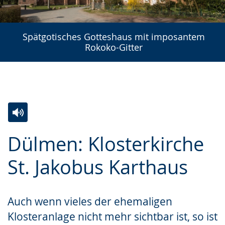
Spätgotisches Gotteshaus mit imposantem
Rokoko-Gitter
Zur
Aktiviere
Ein
Dülmen: Klosterkirche
Leichten
Audio-
Video
Sprache
Unterstützung.
in
St. Jakobus Karthaus
wechseln.
Deutscher
Gebärdensprache
Auch wenn vieles der ehemaligen
wird
Klosteranlage nicht mehr sichtbar ist, so ist
angezeigt.