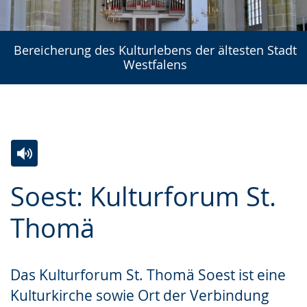
Bereicherung des Kulturlebens der ältesten Stadt
Westfalens
Zur
Aktiviere
Ein
Soest: Kulturforum St.
Leichten
Audio-
Video
Sprache
Unterstützung.
in
Thomä
wechseln.
Deutscher
Gebärdensprache
Das Kulturforum St. Thomä Soest ist eine
wird
Kulturkirche sowie Ort der Verbindung
angezeigt.