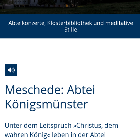
Abteikonzerte, Klosterbibliothek und meditative
Stille
Zur
Aktiviere
Ein
Meschede: Abtei
Leichten
Audio-
Video
Sprache
Unterstützung.
in
Königsmünster
wechseln.
Deutscher
Gebärdensprache
Unter dem Leitspruch »Christus, dem
wird
wahren König« leben in der Abtei
angezeigt.