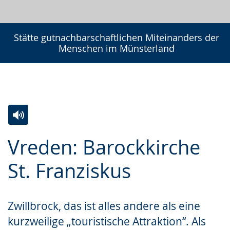
Stätte gutnachbarschaftlichen Miteinanders der
Menschen im Münsterland
Zur
Aktiviere
Ein
Vreden: Barockkirche
Leichten
Audio-
Video
Sprache
Unterstützung.
in
St. Franziskus
wechseln.
Deutscher
Gebärdensprache
Zwillbrock, das ist alles andere als eine
wird
kurzweilige „touristische Attraktion“. Als
angezeigt.