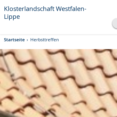
Klosterlandschaft Westfalen-
Lippe
Transkript anzeigen
Startseite
Herbsttreffen
Abspielen
Pausieren