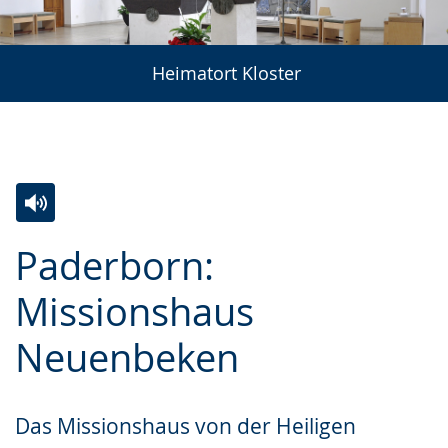
Heimatort Kloster
Zur
Aktiviere
Ein
Paderborn:
Leichten
Audio-
Video
Sprache
Unterstützung.
in
Missionshaus
wechseln.
Deutscher
Neuenbeken
Gebärdensprache
wird
angezeigt.
Das Missionshaus von der Heiligen