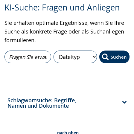
Zur
Aktiviere
Ein
KI-Suche: Fragen und Anliegen
Leichten
Audio-
Video
Sprache
Unterstützung.
in
Sie erhalten optimale Ergebnisse, wenn Sie Ihre
wechseln.
Deutscher
Suche als konkrete Frage oder als Suchanliegen
Gebärdensprache
formulieren.
wird
angezeigt.
Suchen
Schlagwortsuche: Begriffe,
Namen und Dokumente
nach oben